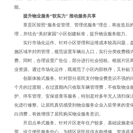
能。
提升物业服务“软实力” 推动服务共享
章贡区按照“服务促管理、管理优服务”理念，将改造后的
理，并结合“美好家园”小区创建标准，提升物业服务能力。
实行市场化运作。针对小区管理和运维成本较高问题，盘活
施区域半封闭管理，规范设置车辆出入口，实行分类收费模
费。同时，合理设置广告位，部分进行社会招租。根据片区
业资源。通过市场化运作，既规范了小区内部秩序，又补贴
创新体验式服务。针对部分居民支付物业费意识不强的问题
个月的过渡期，在过渡期内只收取车辆管理费，不收取物业
护、停车管理、安保巡查等服务，特别是对多年无人清扫保
化进行修整。让居民真切感受到物业服务企业入驻带来的变
白消费，有效增强了居民购买物业服务意识。
开启点单式服务。针对片区老年住户较多、基础设施老化
盟，设立便民服务中心，为辖区居民提供水电维修、管道疏通