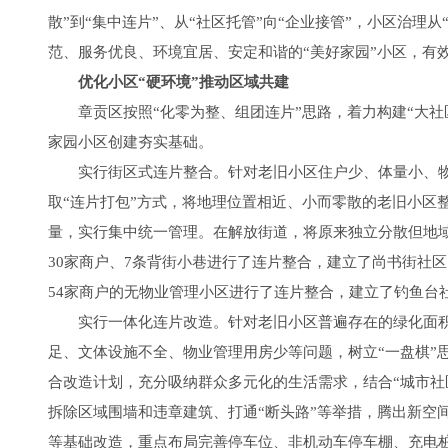
散”到“集中连片”、从“社区托管”向“企业接管”，小区治理从
范、服务优良、环境宜居、安定和谐的“美好家园”小区，有
优化小区“硬环境”推动区域共建
章贡区按照“化零为整、组团连片”思路，着力构建“大社
家园小区创建夯实基础。
实行街区式连片整合。针对老旧小区住户少、体量小、物
取“连片打包”方式，将地理位置相近、小而零散的老旧小区
量，实行集中统一管理。在解放街道，将原来独立分散但地域相
30家商户、7条背街小巷进行了连片整合，建立了尚书街社区
54家商户的无物业管理小区进行了连片整合，建立了钓鱼台
实行一体化连片改造。针对老旧小区普遍存在的绿化面积
足、文体设施不全、物业管理用房少等问题，树立“一盘棋”
合改造计划，充分吸纳群众多元化的生活需求，结合“城市社
拆除区域围墙和违章建筑、打通“断头路”等举措，腾出新空
等基础改造，重点布局完善停车位、非机动车停车棚、充电