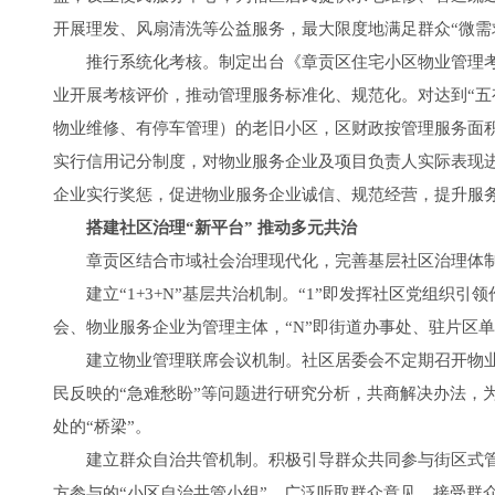
开展理发、风扇清洗等公益服务，最大限度地满足群众“微需
推行系统化考核。制定出台《章贡区住宅小区物业管理考
业开展考核评价，推动管理服务标准化、规范化。对达到“五
物业维修、有停车管理）的老旧小区，区财政按管理服务面
实行信用记分制度，对物业服务企业及项目负责人实际表现
企业实行奖惩，促进物业服务企业诚信、规范经营，提升服
搭建社区治理“新平台” 推动多元共治
章贡区结合市域社会治理现代化，完善基层社区治理体制
建立“1+3+N”基层共治机制。“1”即发挥社区党组织引领
会、物业服务企业为管理主体，“N”即街道办事处、驻片区
建立物业管理联席会议机制。社区居委会不定期召开物业
民反映的“急难愁盼”等问题进行研究分析，共商解决办法，
处的“桥梁”。
建立群众自治共管机制。积极引导群众共同参与街区式管
方参与的“小区自治共管小组”，广泛听取群众意见、接受群