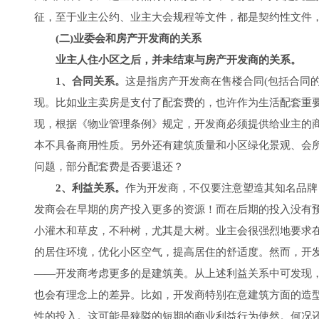
征，至于业主公约、业主大会规程等文件，都是契约性文件
(二)业委会和房产开发商的关系
业主人住小区之后，并未结束与房产开发商的关系。
1、合同关系。
这是指房产开发商在售楼合同(包括合同
现。比如业主卖房是支付了配套费的，也许作为生活配套重
现，根据《物业管理条例》规定，开发商必须提供给业主的
本不具备商用性质。另外还有建筑质量和小区绿化景观、会
问题，部分配套费是否要退还？
2、利益关系。
作为开发商，不仅要注意塑造其知名品牌
发商会在早期的房产投入更多的资源！而在后期的投入没有
小灌木和草皮，不种树，尤其是大树。业主会很强烈地要求
的居住环境，优化小区空气，提高居住的舒适度。然而，开
――开发商考虑更多的是建筑美。从上述利益关系中可发现
也会有理念上的差异。比如，开发商特别在意建筑方面的造
性的投入。这可能是狭隘的短期的商业利益行为使然。何况