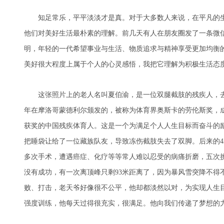
知足常乐，平平淡淡才是真。对于大多数人来说，在平凡的生
他们对美好生活最朴素的理解。前几天有人在朋友圈发了一条微
明，年轻的一代希望事业与生活、物质追求与精神享受更加均衡
美好很大程度上属于个人的心灵感悟，我把它理解为积极生活态
这张照片上的老人名叫夏伯渝，是一位双腿截肢的残疾人，去年
年在摩洛哥蒙德利尔颁发的，被称为体育界奥斯卡的劳伦斯奖，
获奖的中国残疾体育人。这是一个为满足个人人生目标而奋斗的励
把睡袋让给了一位藏族队友，导致冻伤截肢失去了双脚。后来的4
多次手术，遭遇癌症、化疗等等常人难以忍受的病痛折磨，五次
没有成功，有一次离顶峰只剩93米距离了，因为暴风雪突降不得
败、打击，老天爷好像很不公平，他却都淡然以对，为实现人生
强度训练，他每天过得很充实，很满足。他向我们传递了梦想的