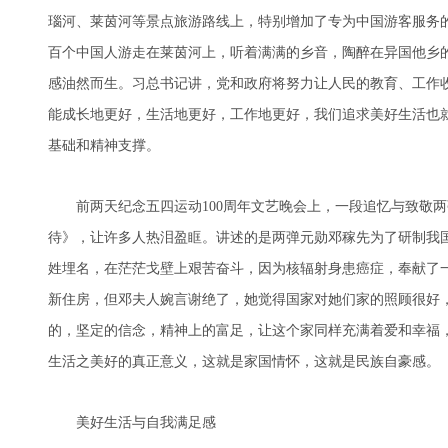
瑙河、莱茵河等景点旅游路线上，特别增加了专为中国游客服务
百个中国人游走在莱茵河上，听着满满的乡音，陶醉在异国他乡
感油然而生。习总书记讲，党和政府将努力让人民的教育、工作
能成长地更好，生活地更好，工作地更好，我们追求美好生活也
基础和精神支撑。
前两天纪念五四运动100周年文艺晚会上，一段追忆与致敬两
待》，让许多人热泪盈眶。讲述的是两弹元勋邓稼先为了研制我国
姓埋名，在茫茫戈壁上艰苦奋斗，因为核辐射身患癌症，奉献了
新住房，但邓夫人婉言谢绝了，她觉得国家对她们家的照顾很好
的，坚定的信念，精神上的富足，让这个家同样充满着爱和幸福
生活之美好的真正意义，这就是家国情怀，这就是民族自豪感。
美好生活与自我满足感