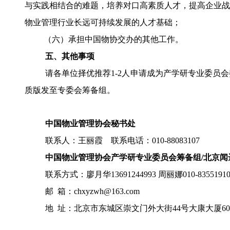
与实践相结合的难题，培养对口高素质人才，提高企业战
物业管理行业长远可持续发展的人才基础；
（六）承担中国物协交办的其他工作。
五、其他事项
请各单位择优推荐
1-2人申请成为产学研专业委员会
质版发至
专委会
筹备组。
中国物业管理协会秘书处
联系人：王丽霞
联系电话：
010-88083107
中国物业管理协会产学研专业委员会筹备组
/北京
联系方式：廖月华
13691244993 周丽娜010-8355191
邮
箱：
chxyzwh
@
163.com
地
址：北京市东城区崇文门外大街
44号大康大厦60